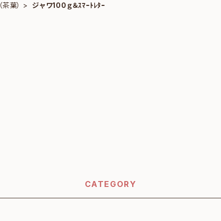
（茶葉）
ジャワ100ｇ＆ｽﾏｰﾄﾚﾀｰ
CATEGORY