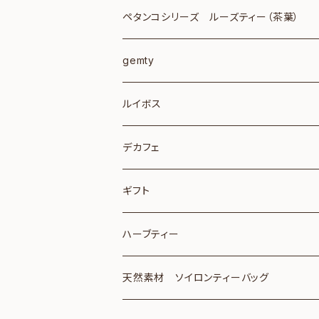
ｽﾏｰﾄﾚﾀｰティーバッグ8個入り 2個
ペタンコシリーズ ルーズティー（茶葉）
ｽﾏｰﾄﾚﾀｰ210円 ティーバッグ25個入り
ジャワ100ｇ＆ｽﾏｰﾄﾚﾀｰ
gemty
1個
レターパックライト 430円
birthstone tea
ルイボス
ティーバッグ8個入り 6個
レターパックライト ティーバッグ6個入り
crystal tea
デカフェ
ティーバッグ8個入りと25個入り
レターパックライト ティーバッグ6個入り3
ギフト
レターパックライト ティーバッグ25個入り 
ティーバッグ1個入り個包装
ハーブティー
ティーバッグ1個入り 6種送料込み
レターパックライト TB25×1個＋8個1個
ハッピー青い鳥セット
天然素材 ソイロンティーバッグ
ティーバッグ1個入り 7種以上 送料別
ハッピー青い鳥セット 2個まで