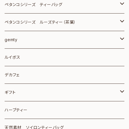
ペタンコシリーズ ティーバッグ
ｽﾏｰﾄﾚﾀｰティーバッグ8個入り 2個
ペタンコシリーズ ルーズティー（茶葉）
ｽﾏｰﾄﾚﾀｰ210円 ティーバッグ25個入り
ジャワ100ｇ＆ｽﾏｰﾄﾚﾀｰ
gemty
1個
レターパックライト 430円
birthstone tea
ルイボス
ティーバッグ8個入り 6個
レターパックライト ティーバッグ6個入り
crystal tea
デカフェ
ティーバッグ8個入りと25個入り
レターパックライト ティーバッグ6個入り3個と25個入り1個
ギフト
レターパックライト ティーバッグ25個入り 2個
ティーバッグ1個入り個包装
ハーブティー
ティーバッグ1個入り 6種送料込み
レターパックライト TB25×1個＋8個1個
ハッピー青い鳥セット
天然素材 ソイロンティーバッグ